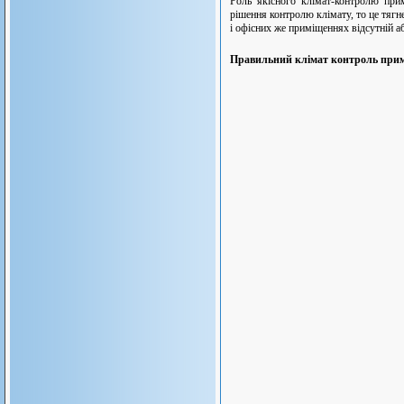
Роль якісного клімат-контролю при
рішення контролю клімату, то це тяг
і офісних же приміщеннях відсутній а
Правильний клімат контроль примі