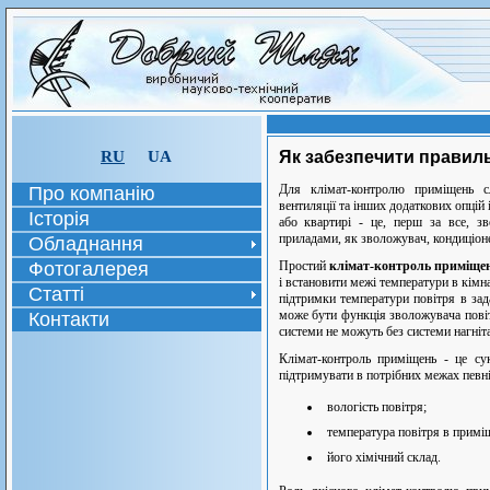
RU
UA
Як забезпечити правил
Для клімат-контролю приміщень с
Про компанію
вентиляції та інших додаткових опцій
Історія
або квартирі - це, перш за все, з
приладами, як зволожувач, кондиціонер
Обладнання
Фотогалерея
Простий
клімат-контроль приміще
і встановити межі температури в кімн
Статті
підтримки температури повітря в зад
може бути функція зволожувача повітр
Контакти
системи не можуть без системи нагніт
Клімат-контроль приміщень - це сук
підтримувати в потрібних межах певні
вологість повітря;
температура повітря в приміщ
його хімічний склад.